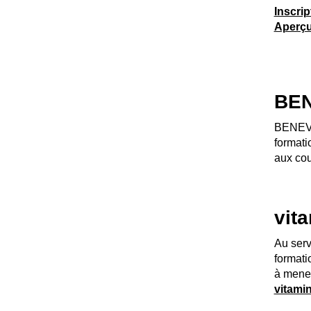
Inscrip
Aperçu
BEN
BENEVOL
formati
aux cou
vit
Au serv
formati
à mener
vitami