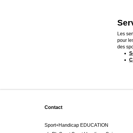
Ser
Les ser
pour le
des spo
S
C
Contact
Sport+Handicap EDUCATION