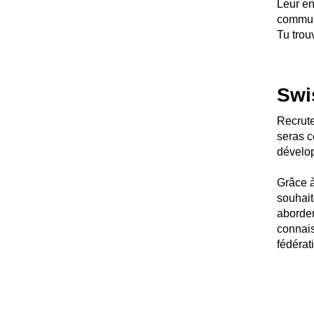
Leur en
commun
Tu trou
Swi
Recrute
seras c
dévelop
Grâce à
souhait
aborder
connais
fédérat